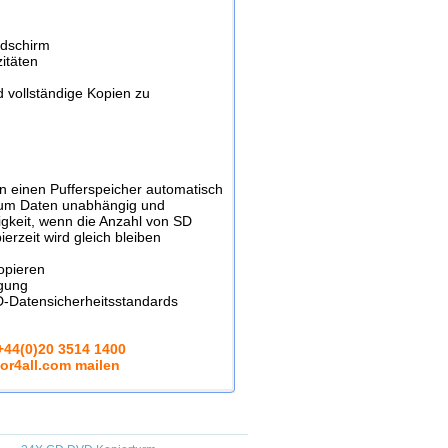
ldschirm
itäten
 vollständige Kopien zu
in einen Pufferspeicher automatisch
, um Daten unabhängig und
digkeit, wenn die Anzahl von SD
erzeit wird gleich bleiben
opieren
igung
oD-Datensicherheitsstandards
44(0)20 3514 1400
or4all.com mailen