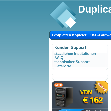
Duplica
Festplatten Kopierer
USB-Laufwe
Kunden Support
staatlichen Institutionen
F.A.Q
technischer Support
Lieferorte