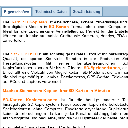
Technische Daten
Gewährleistung
Eigenschaften
Der
1-199 SD Kopieren
ist eine schnelle, sichere, zuverlässige und
Ihre digitalen Medien in
SD Karten
Format ohne einen Computer 
Ideal für alle Speicherkarte Vervielfältigung. Perfekt für die Erste
können, um Inhalte auf mobile Geräte wie Kameras, Handys, PDAs, 
zu verteilen.
Der
SYSDE199SD
ist ein schnittig gestaltetes Produkt mit herausra
Qualität, die sparen Sie viele Stunden in der Produktion Z
Herstellungskosten. Mit seiner benutzerfreundlichen Schn
Kopierfunktionen,können Sie bis zu 7 leeren
SD-Speicherkarten
, ei
Er schafft eine Vielzahl von Möglichkeiten. SD Media ist die am me
die sind regelmäßig in Handys, Fotokameras, GPS-Geräte, Telekomm
auf PCs und Laptops verwendet.
Machen Sie mehrere Kopien Ihrer SD-Karten in Minuten
SD-Karten Kopierstationen
ist für die heutige moderne Te
hinzugefügte SD Kopiersystem Tower bequem kopien die beliebtesten 
Speicherkarten, ohne Computer. Erweiterte asynchrone Duplizieru
keine Unterbrechungen, da kann jeder Kanal unabhängig laden, ent
erschwingliche und bequeme, sind die SD Duplizierer der beste Begle
- Komplette Standalone (kein PC erforderlich)