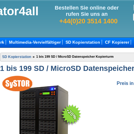
tor4all
Bestellen Sie online oder
rufen Sie uns an
+44(0)20 3514 1400
rk
Multimedia-Vervielfältiger
SD Kopierstation
CF Kopierer
SD Kopierstation
»
1 bis 199 SD / MicroSD Datenspeicher Kopierturm
1 bis 199 SD / MicroSD Datenspeiche
Preis i