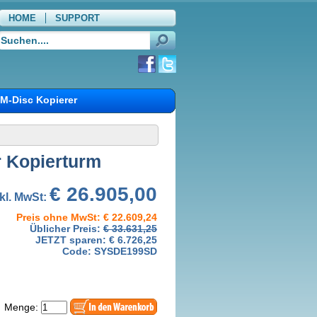
HOME
SUPPORT
WARENKORB
M-Disc Kopierer
r Kopierturm
€ 26.905,00
nkl. MwSt:
Preis ohne MwSt: € 22.609,24
Üblicher Preis:
€ 33.631,25
JETZT sparen:
€ 6.726,25
Code: SYSDE199SD
Menge: