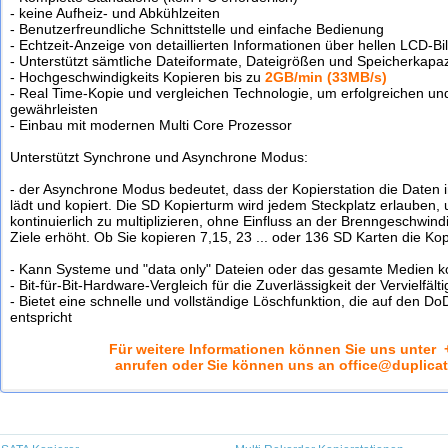
- keine Aufheiz- und Abkühlzeiten
- Benutzerfreundliche Schnittstelle und einfache Bedienung
- Echtzeit-Anzeige von detaillierten Informationen über hellen LCD-Bi
- Unterstützt sämtliche Dateiformate, Dateigrößen und Speicherkapaz
- Hochgeschwindigkeits Kopieren bis zu
2GB/min (33MB/s)
- Real Time-Kopie und vergleichen Technologie, um erfolgreichen und
gewährleisten
- Einbau mit modernen Multi Core Prozessor
Unterstützt Synchrone und Asynchrone Modus:
- der Asynchrone Modus bedeutet, dass der Kopierstation die Daten 
lädt und kopiert. Die SD Kopierturm wird jedem Steckplatz erlauben
kontinuierlich zu multiplizieren, ohne Einfluss an der Brenngeschwin
Ziele erhöht. Ob Sie kopieren 7,15, 23 ... oder 136 SD Karten die Kopi
- Kann Systeme und "data only" Dateien oder das gesamte Medien k
- Bit-für-Bit-Hardware-Vergleich für die Zuverlässigkeit der Vervielfält
- Bietet eine schnelle und vollständige Löschfunktion, die auf den D
entspricht
Für weitere Informationen können Sie uns unter
+
anrufen oder Sie können uns an office@duplicat