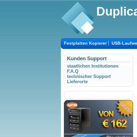
Duplica
Festplatten Kopierer
USB-Laufwe
Kunden Support
staatlichen Institutionen
F.A.Q
technischer Support
Lieferorte