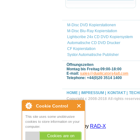
M-Disc DVD Kopierstationen
M-Disc Blu-Ray Kopierstation
Lightscribe 24x CD DVD Kopiersystem
Automatische CD DVD Drucker
CF Kopierstation
Systor Automatische Publisher
Öffnungszeiten
Montag bis Freitag 09:00-18:00
E-mail:
sales@duplicators4all.com
Telephone: +44(0)20 3514 1400
HOME |
IMPRESSUM |
KONTAKT |
TECH
Copyright c 2008-2018 All rights reserve
Cookie Control
This site uses some unobtrusive
cookies to store information on your
Powered by
RAD-X
computer.
Cookies are on