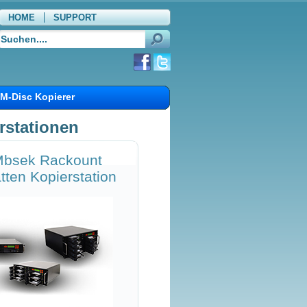
HOME
SUPPORT
WARENKORB
M-Disc Kopierer
rstationen
bsek Rackount
tten Kopierstation