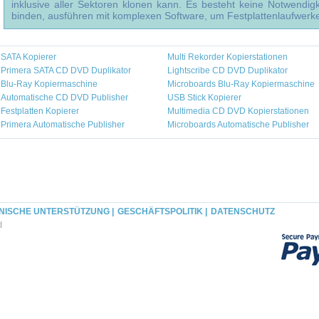
inklusive aller Sektoren klonen kann. Es besteht keine Notwendi
binden, ausführen mit komplexen Software, um Festplattenlaufwerke
SATA Kopierer
Multi Rekorder Kopierstationen
Primera SATA CD DVD Duplikator
Lightscribe CD DVD Duplikator
Blu-Ray Kopiermaschine
Microboards Blu-Ray Kopiermaschine
Automatische CD DVD Publisher
USB Stick Kopierer
Festplatten Kopierer
Multimedia CD DVD Kopierstationen
Primera Automatische Publisher
Microboards Automatische Publisher
NISCHE UNTERSTÜTZUNG |
GESCHÄFTSPOLITIK |
DATENSCHUTZ
d