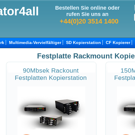
tor4all
Bestellen Sie online oder
rufen Sie uns an
+44(0)20 3514 1400
rk
Multimedia-Vervielfältiger
SD Kopierstation
CF Kopierer
Festplatte Rackmount Kopie
90Mbsek Rackount
150M
Festplatten Kopierstation
Festpla