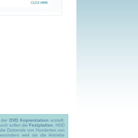
g der
DVD Kopierstation
erstellt.
auch sollen die
Festplatten
. HDD
r, die Dutzende von Hunderten von
besonders weil sie die Antriebe