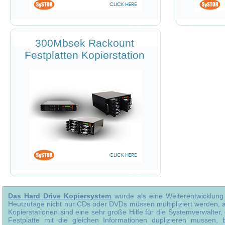
300Mbsek Rackount
Festplatten Kopierstation
Das Hard Drive Kopiersystem
wurde als eine Weiterentwicklun
Heutzutage nicht nur CDs oder DVDs müssen multipliziert werden, 
Kopierstationen sind eine sehr große Hilfe für die Systemverwalte
Festplatte mit die gleichen Informationen duplizieren mussen, 