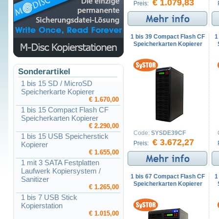
€ 1.079,83
Preis:
1 bis 39 Compact Flash CF
1
Speicherkarten Kopierer
Sonderartikel
1 bis 15 SD / MicroSD
Speicherkarte Kopierer
€ 1.670,00
1 bis 15 Compact Flash CF
Speicherkarten Kopierer
€ 2.290,00
Code:
SYSDE39CF
1 bis 15 USB Speicherstick
€ 3.672,27
Preis:
Kopierer
€ 1.655,00
1 mit 3 SATA Festplatten
Laufwerk Kopiersystem /
1 bis 67 Compact Flash CF
1
Sanitizer
Speicherkarten Kopierer
€ 1.265,00
1 bis 7 USB Stick
Kopierstation
€ 1.015,00