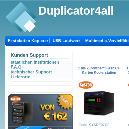
Duplicator4all
Festplatten Kopierer
USB-Laufwerk
Multimedia-Vervielfält
Kunden Support
staatlichen Institutionen
F.A.Q
1 bis 7 Compact Flash CF
1
technischer Support
Karten Kopierstation
Lieferorte
Code:
SYSDE07CF