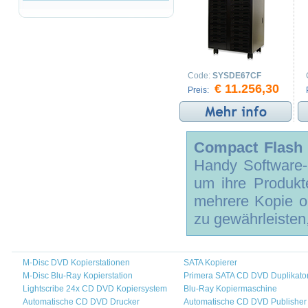
Code:
SYSDE67CF
€ 11.256,30
Preis:
Compact Flash 
Handy Software-E
um ihre Produkt
mehrere Kopie op
zu gewährleisten
M-Disc DVD Kopierstationen
SATA Kopierer
M-Disc Blu-Ray Kopierstation
Primera SATA CD DVD Duplikato
Lightscribe 24x CD DVD Kopiersystem
Blu-Ray Kopiermaschine
Automatische CD DVD Drucker
Automatische CD DVD Publisher