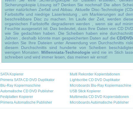
Wenn Sie eine Sicherungskopie für Dateien erstellen, denk
Sicherungskopie Lösung ist? Denken Sie nochmal! Die alten Schei
unter natürlichen Zerfall und Abbau. Aktuelle Disc-Technologie (C
Farbstoffe und niedrige Laserleistung , um Markierungen auf d
beschreibbare Disc zu machen. Im Laufe der Zeit, werden diese
organischen Farbstoffe degradieren werden , wenn sie auf mini
Feuchte ausgesetzt ist. Das bedeutet, dass Ihre Daten von CD DVD 
wie Sie gedachten haben. Die Scheiben haben eine durchschnitt
Jahren , deshalb könnte man gespeicherten Daten auf die
CD/DVD
würden Sie Ihre Dateien unter Anwendung von Durchschnitts riski
diesem Durchschnitts sind hunderte von Scheiben beschädigte
wenigen Monaten.
Millenniata-Technologie
wird nie im Stich las
schreiben und wird immer lesen, das meinen wir ernst!
SATA Kopierer
Multi Rekorder Kopierstationen
Primera SATA CD DVD Duplikator
Lightscribe CD DVD Duplikator
Blu-Ray Kopiermaschine
Microboards Blu-Ray Kopiermaschine
Automatische CD DVD Publisher
USB Stick Kopierer
Festplatten Kopierer
Multimedia CD DVD Kopierstationen
Primera Automatische Publisher
Microboards Automatische Publisher