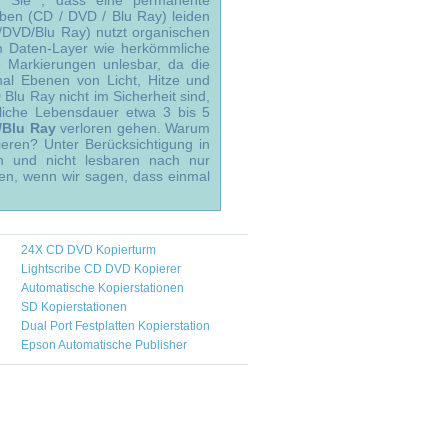
en Sie , dass eine permanente
ben (CD / DVD / Blu Ray) leiden
D/DVD/Blu Ray) nutzt organischen
em Daten-Layer wie herkömmliche
 Markierungen unlesbar, da die
mal Ebenen von Licht, Hitze und
Blu Ray nicht im Sicherheit sind,
liche Lebensdauer etwa 3 bis 5
/Blu Ray
verloren gehen. Warum
eren? Unter Berücksichtigung in
n und nicht lesbaren nach nur
sen, wenn wir sagen, dass einmal
24X CD DVD Kopierturm
Lightscribe CD DVD Kopierer
Automatische Kopierstationen
SD Kopierstationen
Dual Port Festplatten Kopierstation
Epson Automatische Publisher