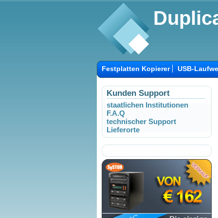
Duplica
Festplatten Kopierer
USB-Laufwe
Kunden Support
staatlichen Institutionen
F.A.Q
technischer Support
Lieferorte