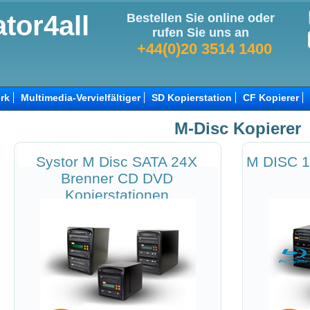
tor4all
Bestellen Sie online oder
rufen Sie uns an
+44(0)20 3514 1400
rk
Multimedia-Vervielfältiger
SD Kopierstation
CF Kopierer
M-Disc Kopierer
Systor M Disc SATA 24X
M DISC 1
Brenner CD DVD
Kopierstationen