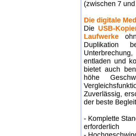
(zwischen 7 und
Die digitale Me
Die
USB-Kopie
Laufwerke
ohne
Duplikation 
Unterbrechung
entladen und k
bietet auch ben
höhe Geschwind
Vergleichsfunkti
Zuverlässig, er
der beste Beglei
- Komplette Sta
erforderlich
- Hochgeschwind