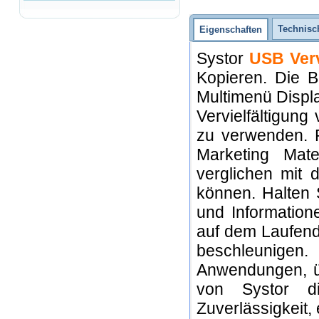
Technisc
Eigenschaften
Systor
USB Verv
Kopieren. Die Be
Multimenü Displ
Vervielfältigun
zu verwenden. P
Marketing Mate
verglichen mit 
können. Halten 
und Informatione
auf dem Laufend
beschleunigen.
Anwendungen, üb
von Systor d
Zuverlässigkeit,