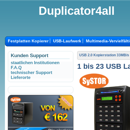
Duplicator4all
Festplatten Kopierer
USB-Laufwerk
Multimedia-Vervielfält
Kunden Support
USB 2.0 Kopierstation 33MB/s
staatlichen Institutionen
1 bis 23 USB L
F.A.Q
technischer Support
Lieferorte