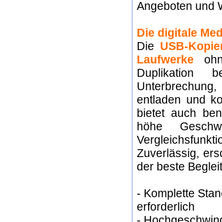
Angeboten und 
Die digitale Me
Die
USB-Kopie
Laufwerke
ohne
Duplikation 
Unterbrechung
entladen und k
bietet auch ben
höhe Geschwind
Vergleichsfunkti
Zuverlässig, er
der beste Beglei
- Komplette Sta
erforderlich
- Hochgeschwind