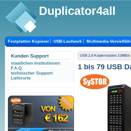
Duplicator4all
Festplatten Kopierer
USB-Laufwerk
Multimedia-Vervielfält
Kunden Support
USB 2.0 Kopierstation 33MB/s
staatlichen Institutionen
1 bis 79 USB D
F.A.Q
technischer Support
Lieferorte