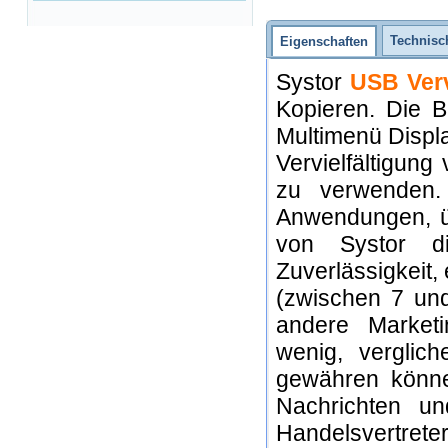
Technisc
Eigenschaften
Systor
USB Verv
Kopieren. Die Be
Multimenü Displ
Vervielfältigun
zu verwenden. 
Anwendungen, üb
von Systor d
Zuverlässigkeit,
(zwischen 7 und
andere Marketi
wenig, verglic
gewähren könne
Nachrichten und
Handelsvertret