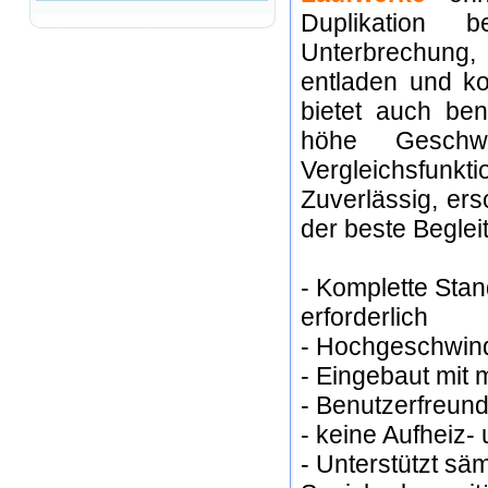
Duplikation 
Unterbrechung
entladen und k
bietet auch ben
höhe Geschwind
Vergleichsfunkti
Zuverlässig, er
der beste Beglei
- Komplette Sta
erforderlich
- Hochgeschwind
- Eingebaut mit
- Benutzerfreund
- keine Aufheiz-
- Unterstützt sä