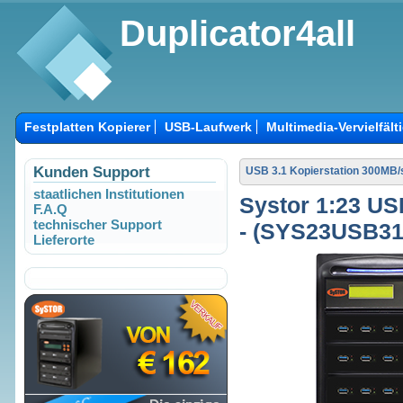
Duplicator4all
Festplatten Kopierer
USB-Laufwerk
Multimedia-Vervielfält
Kunden Support
USB 3.1 Kopierstation 300MB/
staatlichen Institutionen
Systor 1:23 US
F.A.Q
technischer Support
- (SYS23USB31)
Lieferorte