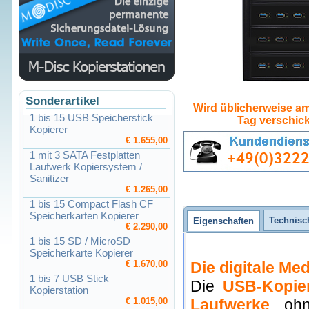
Sonderartikel
Wird üblicherweise am
1 bis 15 USB Speicherstick
Tag verschick
Kopierer
€ 1.655,00
1 mit 3 SATA Festplatten
Laufwerk Kopiersystem /
Sanitizer
€ 1.265,00
1 bis 15 Compact Flash CF
Speicherkarten Kopierer
Technisc
Eigenschaften
€ 2.290,00
1 bis 15 SD / MicroSD
Speicherkarte Kopierer
€ 1.670,00
Die digitale Me
1 bis 7 USB Stick
Die
USB-Kopie
Kopierstation
€ 1.015,00
Laufwerke
ohne