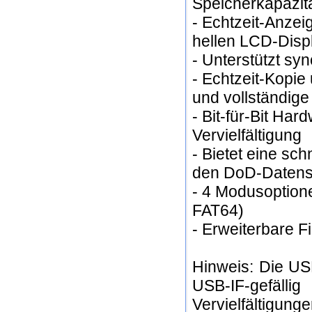
Speicherkapazit
- Echtzeit-Anzeig
hellen LCD-Disp
- Unterstützt s
- Echtzeit-Kopie
und vollständige
- Bit-für-Bit Har
Vervielfältigung
- Bietet eine sch
den DoD-Datensi
- 4 Modusoption
FAT64)
- Erweiterbare 
Hinweis: Die USB
USB-IF-gefä
Vervielfältigung