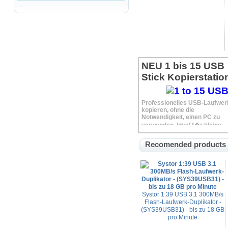
NEU 1 bis 15 USB
Stick Kopierstatio
Professionelles USB-Laufwer
kopieren, ohne die
Notwendigkeit, einen PC zu
verwenden. Ideal f�r kleine
B�ros und professionelle
Anwendungen.
Recomended products
Systor 1:39 USB 3.1 300MB/s
Flash-Laufwerk-Duplikator -
(SYS39USB31) - bis zu 18 GB
pro Minute