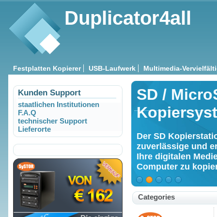
Duplicator4all
Festplatten Kopierer
USB-Laufwerk
Multimedia-Vervielfält
stem
SD / Micro
Kunden Support
staatlichen Institutionen
Kopiersys
F.A.Q
igung
technischer Support
C zu
Lieferorte
Der SD Kopierstatio
zuverlässige und e
Ihre digitalen Med
Computer zu kopie
Categories